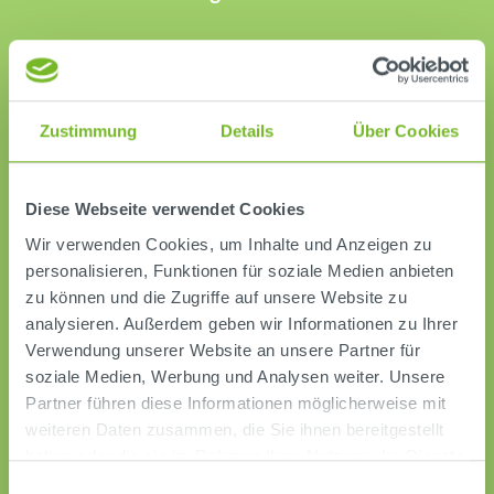
Wir freuen uns darauf, gemeinsam
mit Ihnen und für Sie passende
Antworten zu finden.
Zustimmung
Details
Über Cookies
Kontakt aufnehmen
Diese Webseite verwendet Cookies
Wir verwenden Cookies, um Inhalte und Anzeigen zu
personalisieren, Funktionen für soziale Medien anbieten
zu können und die Zugriffe auf unsere Website zu
analysieren. Außerdem geben wir Informationen zu Ihrer
Verwendung unserer Website an unsere Partner für
soziale Medien, Werbung und Analysen weiter. Unsere
Partner führen diese Informationen möglicherweise mit
weiteren Daten zusammen, die Sie ihnen bereitgestellt
haben oder die sie im Rahmen Ihrer Nutzung der Dienste
gesammelt haben.
Einwilligungsauswahl