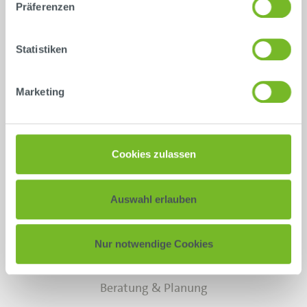
Präferenzen
Kontakt
Statistiken
Aktuelles
News
Marketing
Referenzen
Termine
Cookies zulassen
Lösungen
Auswahl erlauben
LISA
Nur notwendige Cookies
Schulungen
Beratung & Planung