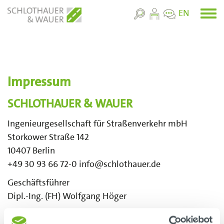
Skip
EN
Toggl
to
menu
main
content
Impressum
SCHLOTHAUER & WAUER
Ingenieurgesellschaft für Straßenverkehr mbH
Storkower Straße 142
10407 Berlin
+49 30 93 66 72-0 info@schlothauer.de
Geschäftsführer
Dipl.-Ing. (FH) Wolfgang Höger
Amtsgericht Charlottenburg HRB 173092 B