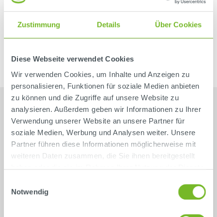
USt-IdNr. DE 155541489
Trotz sorgfältiger inhaltlicher Kontrolle übernehmen
Zustimmung
Details
Über Cookies
wir keine Haftung für die Inhalte externer Links. Für
den Inhalt der verlinkten Seiten sind ausschließlich
Diese Webseite verwendet Cookies
deren Betreiber verantwortlich.
Wir verwenden Cookies, um Inhalte und Anzeigen zu
personalisieren, Funktionen für soziale Medien anbieten
zu können und die Zugriffe auf unsere Website zu
analysieren. Außerdem geben wir Informationen zu Ihrer
Verwendung unserer Website an unsere Partner für
soziale Medien, Werbung und Analysen weiter. Unsere
Partner führen diese Informationen möglicherweise mit
weiteren Daten zusammen, die Sie ihnen bereitgestellt
haben oder die sie im Rahmen Ihrer Nutzung der Dienste
gesammelt haben.
Einwilligungsauswahl
Über uns
Notwendig
Karriere