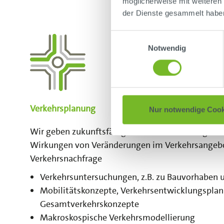
möglicherweise mit weiteren
der Dienste gesammelt habe
Einwilligungsauswahl
Notwendig
Verkehrsplanung
Nur notwendige Cook
Wir geben zukunftsfähige Antworten auf Fragen z
Wirkungen von Veränderungen im Verkehrsangebo
Verkehrsnachfrage
Verkehrsuntersuchungen, z.B. zu Bauvorhaben 
Mobilitätskonzepte, Verkehrsentwicklungspla
Gesamtverkehrskonzepte
Makroskospische Verkehrsmodellierung