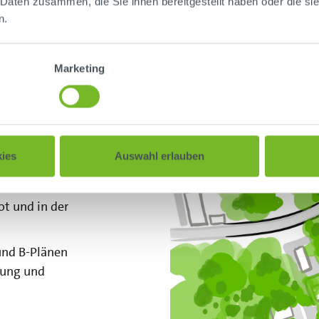
 Daten zusammen, die Sie ihnen bereitgestellt haben oder die s
n.
Marketing
ies
Auswahl erlauben
u den verkehrlichen
t und in der
und B-Plänen
nung und