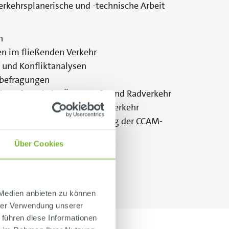
erkehrsplanerische und -technische Arbeit
n
n im fließenden Verkehr
und Konfliktanalysen
sbefragungen
en Kfz-Verkehr, ÖPNV, Fuß- und Radverkehr
henerfassung im ruhenden Verkehr
MIV und ÖPNV inkl. Erfassung der CCAM-
Über Cookies
 Medien anbieten zu können
hrer Verwendung unserer
 führen diese Informationen