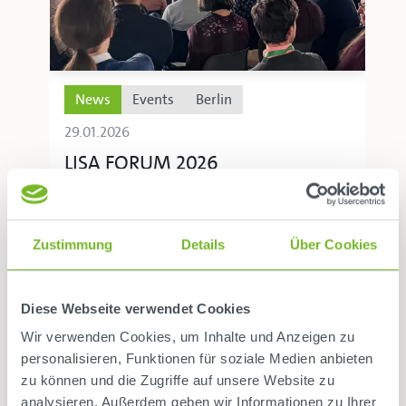
News
Events
Berlin
29.01.2026
LISA FORUM 2026
Am 22. und 23. Januar 2026 fand in Berlin
erstmals das zweitägige LISA FORUM
von SCHLOTHAUER & WAUER statt.
Zustimmung
Details
Über Cookies
Unter dem Leitthema „Gestalte heute
die Wege von morgen“ kamen ...
Diese Webseite verwendet Cookies
Mehr erfahren
Wir verwenden Cookies, um Inhalte und Anzeigen zu
personalisieren, Funktionen für soziale Medien anbieten
zu können und die Zugriffe auf unsere Website zu
analysieren. Außerdem geben wir Informationen zu Ihrer