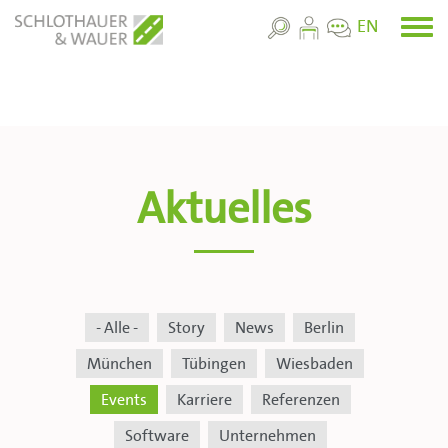
Skip
EN
Toggl
to
menu
main
content
Aktuelles
- Alle -
Story
News
Berlin
München
Tübingen
Wiesbaden
Events
Karriere
Referenzen
Software
Unternehmen