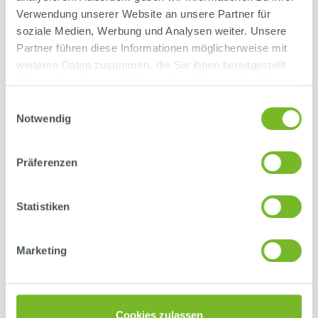
Verwendung unserer Website an unsere Partner für
soziale Medien, Werbung und Analysen weiter. Unsere
Partner führen diese Informationen möglicherweise mit
weiteren Daten zusammen, die Sie ihnen bereitgestellt
haben oder die sie im Rahmen Ihrer Nutzung der Dienste
gesammelt haben.
Einwilligungsauswahl
Notwendig
News
Events
München
Präferenzen
11.10.2025
30 Jahre Niederlassung
Statistiken
München – Gemeinsam in die
Mobilitätszukunft
Marketing
Ein Jubiläum voller Impulse, Ehrengäste
und spannende Einblicke in unsere
Arbeit - so haben wir gefeiert
Cookies zulassen